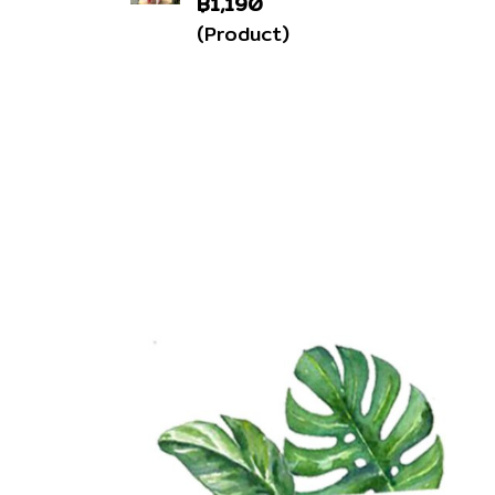
฿1,190
(Product)